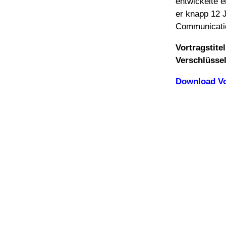
entwickelte 
er knapp 12 J
Communicatio
Vortragstitel
Verschlüsse
Download Vo